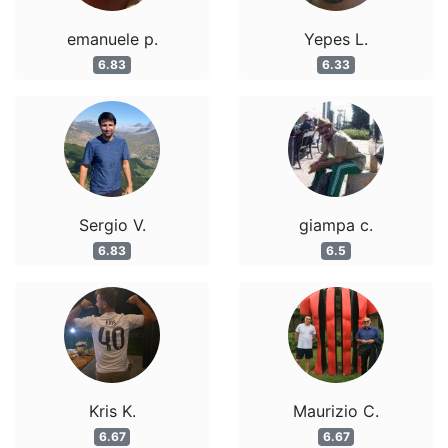
emanuele p.
Yepes L.
6.83
6.33
Sergio V.
giampa c.
6.83
6.5
Kris K.
Maurizio C.
6.67
6.67