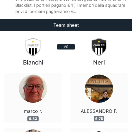
Blacklist. I portieri pagano €4 ; i membri della squadra/e
privi di portiere pagheranno €...
Team sheet
VS
Bianchi
Neri
marco r.
ALESSANDRO F.
6.83
6.75