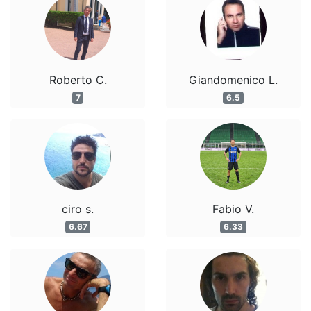
Roberto C.
Giandomenico L.
7
6.5
ciro s.
Fabio V.
6.67
6.33