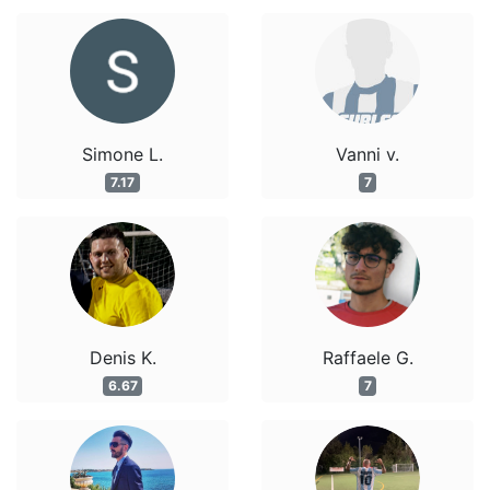
Simone L.
Vanni v.
7.17
7
Denis K.
Raffaele G.
6.67
7