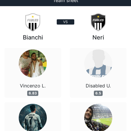
Team sheet
VS
Bianchi
Neri
Vincenzo L.
Disabled U.
6.83
6.5