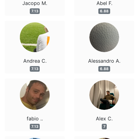
Jacopo M.
Abel F.
7.13
6.88
Andrea C.
Alessandro A.
7.13
6.88
fabio ..
Alex C.
7.13
7