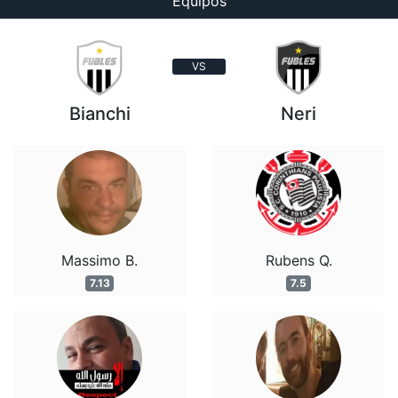
Equipos
VS
Bianchi
Neri
Massimo B.
Rubens Q.
7.13
7.5