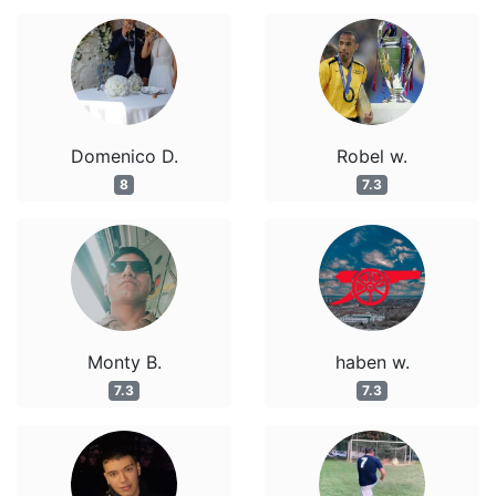
Domenico D.
Robel w.
8
7.3
Monty B.
haben w.
7.3
7.3