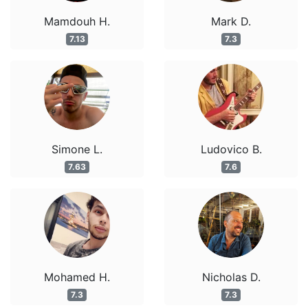
Mamdouh H.
Mark D.
7.13
7.3
Simone L.
Ludovico B.
7.63
7.6
Mohamed H.
Nicholas D.
7.3
7.3