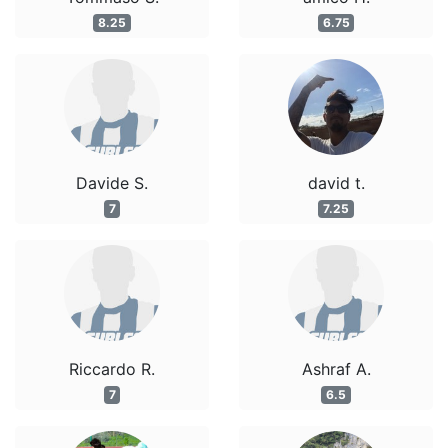
8.25
6.75
Davide S.
david t.
7
7.25
Riccardo R.
Ashraf A.
7
6.5