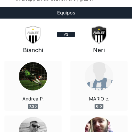
Equipos
VS
Bianchi
Neri
Andrea P.
MARIO c.
7.25
6.5