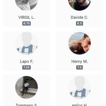
VIRGIL L.
Davide C.
6.75
6.5
Lapo F.
Henry M.
7.25
7.5
Tommaso S.
amico H.