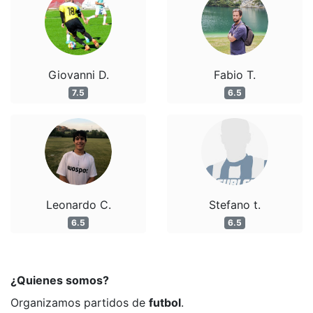
Giovanni D.
Fabio T.
7.5
6.5
Leonardo C.
Stefano t.
6.5
6.5
¿Quienes somos?
Organizamos partidos de
futbol
.