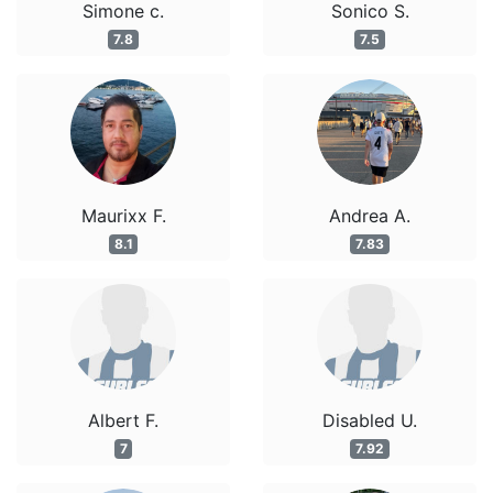
Simone c.
Sonico S.
7.8
7.5
Maurixx F.
Andrea A.
8.1
7.83
Albert F.
Disabled U.
7
7.92