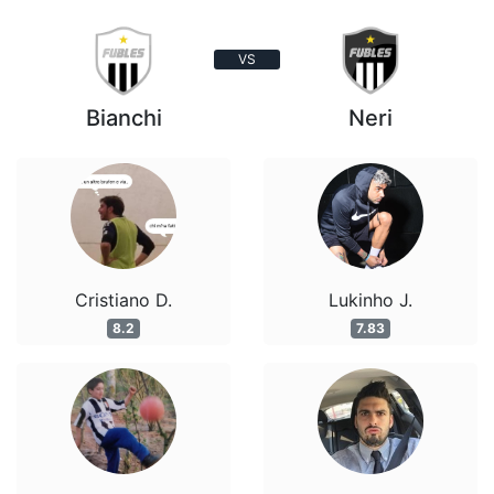
VS
Bianchi
Neri
Cristiano D.
Lukinho J.
8.2
7.83