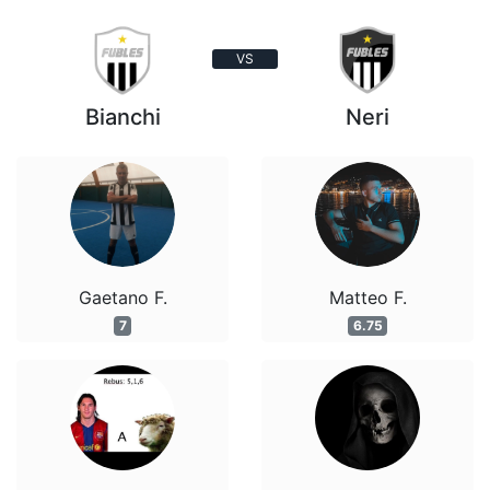
VS
Bianchi
Neri
Gaetano F.
Matteo F.
7
6.75