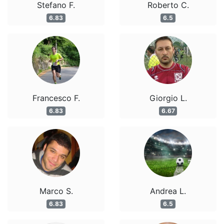
Stefano F.
Roberto C.
6.83
6.5
Francesco F.
Giorgio L.
6.83
6.67
Marco S.
Andrea L.
6.83
6.5