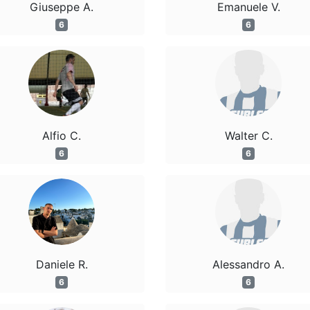
Giuseppe A.
Emanuele V.
6
6
Alfio C.
Walter C.
6
6
Daniele R.
Alessandro A.
6
6