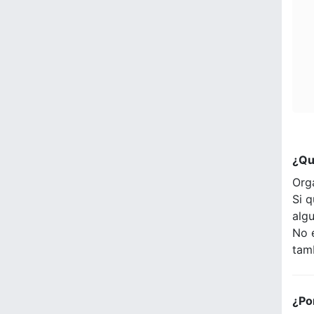
¿Qu
Org
Si q
alg
No 
tam
¿Po