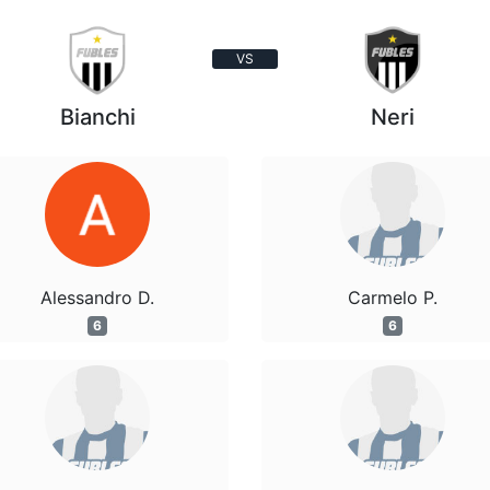
VS
Bianchi
Neri
Alessandro D.
Carmelo P.
6
6