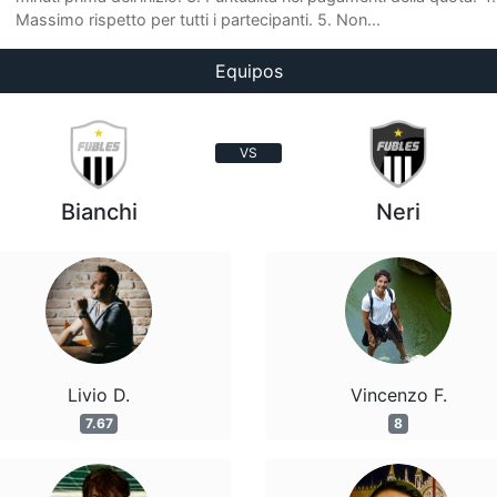
Massimo rispetto per tutti i partecipanti. 5. Non...
Equipos
VS
Bianchi
Neri
Livio D.
Vincenzo F.
7.67
8