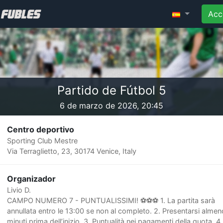
Acc
Partido de Fútbol 5
6 de marzo de 2026, 20:45
Centro deportivo
Sporting Club Mestre
Via Terraglietto, 23, 30174 Venice, Italy
Organizador
Livio D.
CAMPO NUMERO 7 - PUNTUALISSIMI! ⚽️⚽️⚽️ 1. La partita sarà
annullata entro le 13:00 se non al completo. 2. Presentarsi almen
minuti prima dell’inizio. 3. Puntualità nei pagamenti della quota. 4.