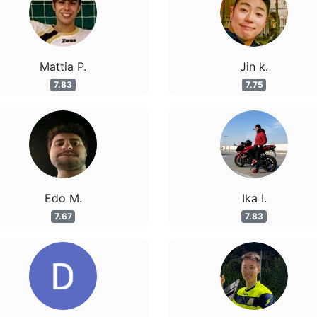
Mattia P.
Jin k.
7.83
7.75
Edo M.
Ika I.
7.67
7.83