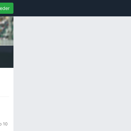
eder
o 10