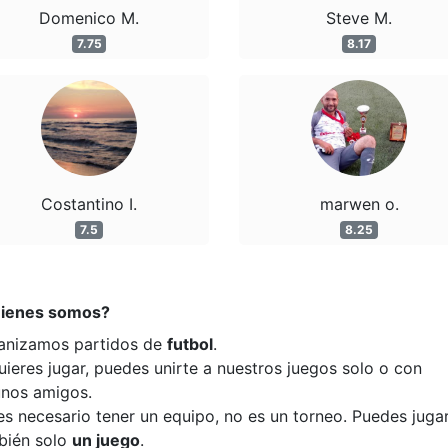
Domenico M.
Steve M.
7.75
8.17
Costantino I.
marwen o.
7.5
8.25
ienes somos?
anizamos partidos de
futbol
.
uieres jugar, puedes unirte a nuestros juegos solo o con
unos amigos.
es necesario tener un equipo, no es un torneo. Puedes juga
bién solo
un juego
.