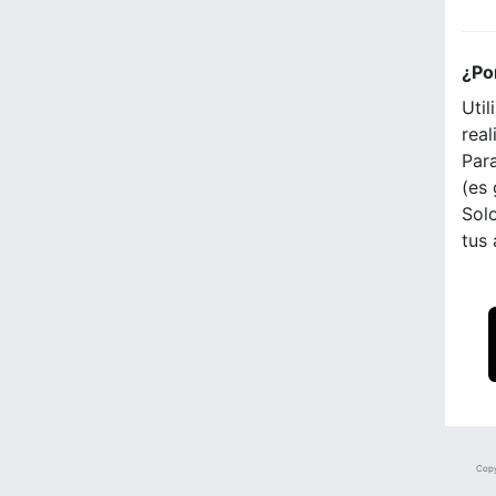
¿Po
Util
real
Para
(es 
Solo
tus
Copy