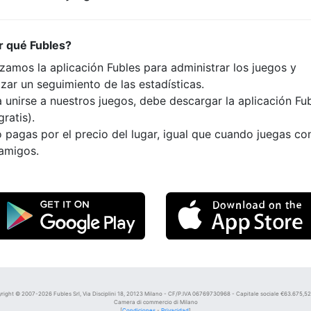
r qué Fubles?
izamos la aplicación Fubles para administrar los juegos y
izar un seguimiento de las estadísticas.
 unirse a nuestros juegos, debe descargar la aplicación Fu
gratis).
 pagas por el precio del lugar, igual que cuando juegas co
 amigos.
right © 2007-2026 Fubles Srl, Via Disciplini 18, 20123 Milano - CF/P.IVA 06769730968 - Capitale sociale €63.675,52 i
Camera di commercio di Milano
[
Condiciones
-
Privacidad
]