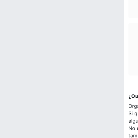
¿Qu
Org
Si q
alg
No 
tam