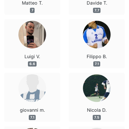
Matteo T.
Davide T.
7
7.7
Luigi V.
Filippo B.
6.6
7.1
giovanni m.
Nicola D.
7.1
7.5