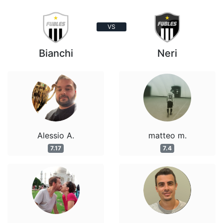
VS
Bianchi
Neri
Alessio A.
matteo m.
7.17
7.4