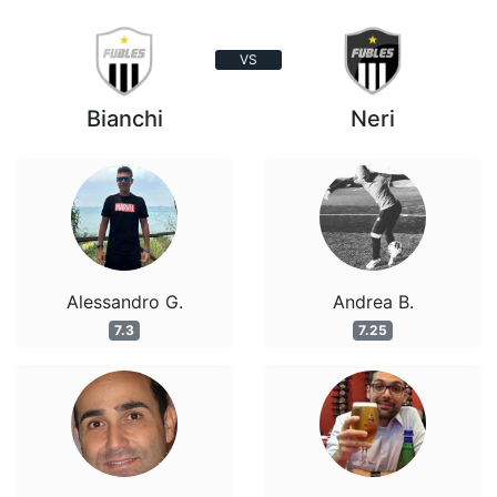
VS
Bianchi
Neri
Alessandro G.
Andrea B.
7.3
7.25