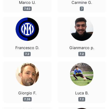
Marco U.
Carmine G.
7.63
7
Francesco D.
Gianmarco p.
7.2
7.2
Giorgio F.
Luca B.
7.38
7.2