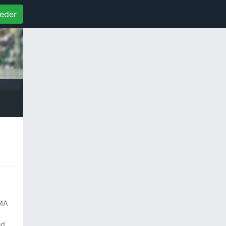
eder
MA
ed