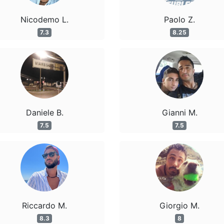
Nicodemo L.
Paolo Z.
7.3
8.25
Daniele B.
Gianni M.
7.5
7.5
Riccardo M.
Giorgio M.
8.3
8