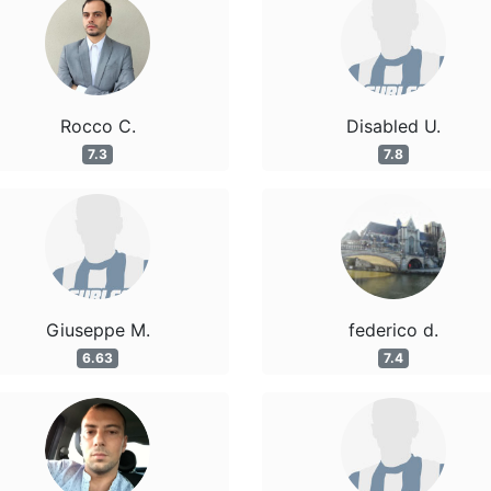
Rocco C.
Disabled U.
7.3
7.8
Giuseppe M.
federico d.
6.63
7.4