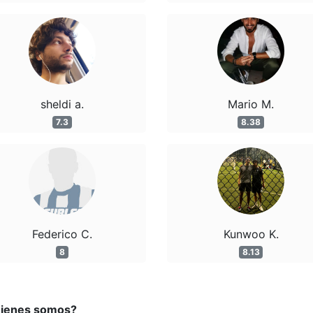
sheldi a.
Mario M.
7.3
8.38
Federico C.
Kunwoo K.
8
8.13
ienes somos?