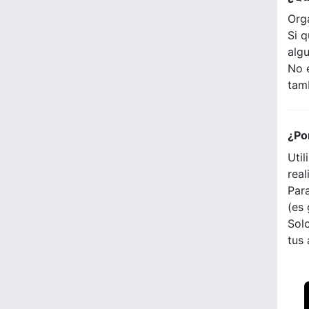
Org
Si q
alg
No 
tam
¿Po
Util
real
Para
(es 
Solo
tus