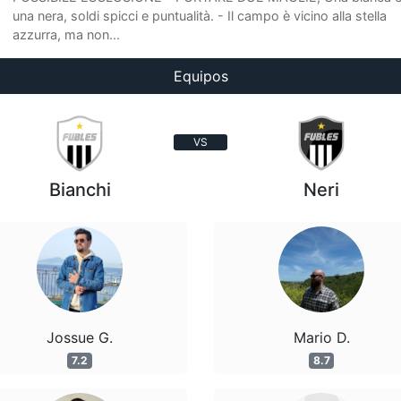
una nera, soldi spicci e puntualità. - Il campo è vicino alla stella
azzurra, ma non...
Equipos
VS
Bianchi
Neri
Jossue G.
Mario D.
7.2
8.7