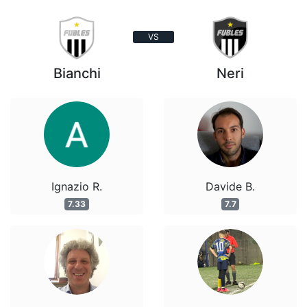
VS
Bianchi
Neri
Ignazio R.
Davide B.
7.33
7.7