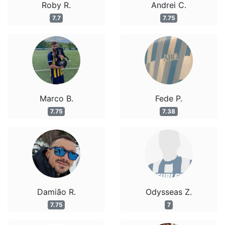
Roby R.
Andrei C.
7.7
7.75
Marco B.
Fede P.
7.75
7.38
Damião R.
Odysseas Z.
7.75
7