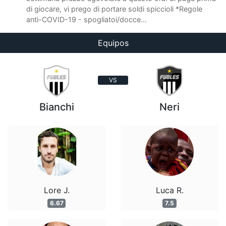
di giocare, vi prego di portare soldi spiccioli *Regole
anti-COVID-19 - spogliatoi/docce...
Equipos
VS
Bianchi
Neri
Lore J.
Luca R.
6.67
7.5