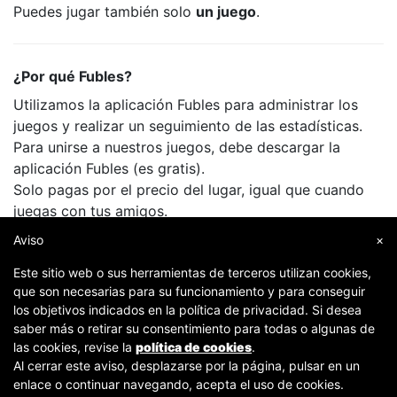
Puedes jugar también solo
un juego
.
¿Por qué Fubles?
Utilizamos la aplicación Fubles para administrar los
juegos y realizar un seguimiento de las estadísticas.
Para unirse a nuestros juegos, debe descargar la
aplicación Fubles (es gratis).
Solo pagas por el precio del lugar, igual que cuando
juegas con tus amigos.
Aviso
×
Este sitio web o sus herramientas de terceros utilizan cookies,
que son necesarias para su funcionamiento y para conseguir
los objetivos indicados en la política de privacidad. Si desea
saber más o retirar su consentimiento para todas o algunas de
las cookies, revise la
política de cookies
.
Al cerrar este aviso, desplazarse por la página, pulsar en un
Copyright © 2007-2026 Fubles Srl, Via Disciplini 18, 20123 Milano - CF/P.IVA 06769730968 - Capitale
enlace o continuar navegando, acepta el uso de cookies.
sociale €63.675,52 i.v. - Camera di commercio di Milano