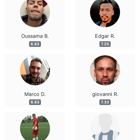
Oussama B.
Edgar R.
6.83
7.25
Marco D.
giovanni R.
6.83
7.33