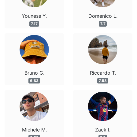
Youness Y.
Domenico L.
7.17
7.7
Bruno G.
Riccardo T.
6.83
7.58
Michele M.
Zack l.