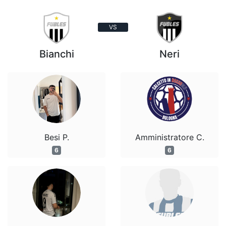
VS
Bianchi
Neri
Besi P.
Amministratore C.
6
6