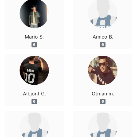
Mario S.
Amico B.
6
6
Albjont G.
Otman m.
6
6