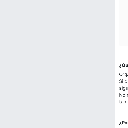
¿Qu
Org
Si q
alg
No 
tam
¿Po