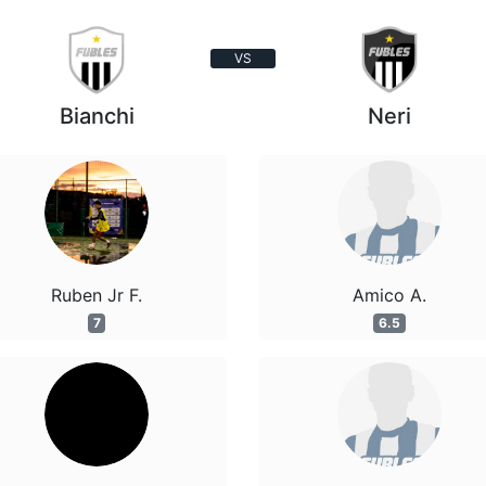
VS
Bianchi
Neri
Ruben Jr F.
Amico A.
7
6.5