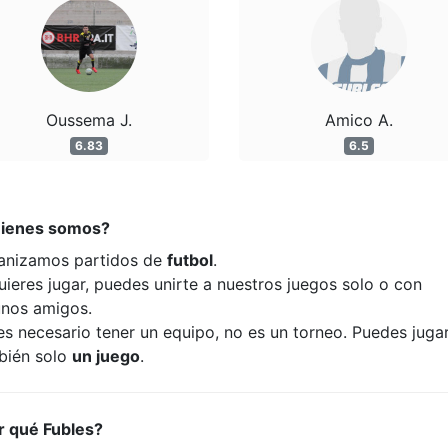
Oussema J.
Amico A.
6.83
6.5
ienes somos?
anizamos partidos de
futbol
.
uieres jugar, puedes unirte a nuestros juegos solo o con
unos amigos.
es necesario tener un equipo, no es un torneo. Puedes juga
bién solo
un juego
.
r qué Fubles?