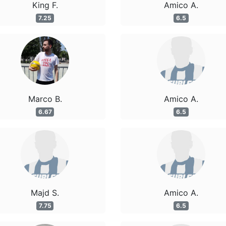
King F.
Amico A.
7.25
6.5
Marco B.
Amico A.
6.67
6.5
Majd S.
Amico A.
7.75
6.5