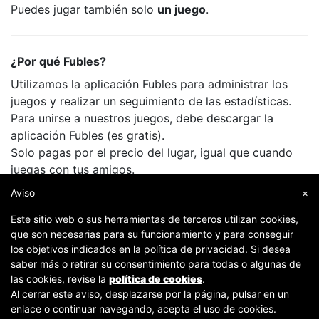
Puedes jugar también solo
un juego
.
¿Por qué Fubles?
Utilizamos la aplicación Fubles para administrar los
juegos y realizar un seguimiento de las estadísticas.
Para unirse a nuestros juegos, debe descargar la
aplicación Fubles (es gratis).
Solo pagas por el precio del lugar, igual que cuando
juegas con tus amigos.
Aviso
×
Este sitio web o sus herramientas de terceros utilizan cookies,
que son necesarias para su funcionamiento y para conseguir
los objetivos indicados en la política de privacidad. Si desea
saber más o retirar su consentimiento para todas o algunas de
las cookies, revise la
política de cookies
.
Al cerrar este aviso, desplazarse por la página, pulsar en un
Copyright © 2007-2026 Fubles Srl, Via Disciplini 18, 20123 Milano - CF/P.IVA 06769730968 - Capitale
enlace o continuar navegando, acepta el uso de cookies.
sociale €63.675,52 i.v. - Camera di commercio di Milano