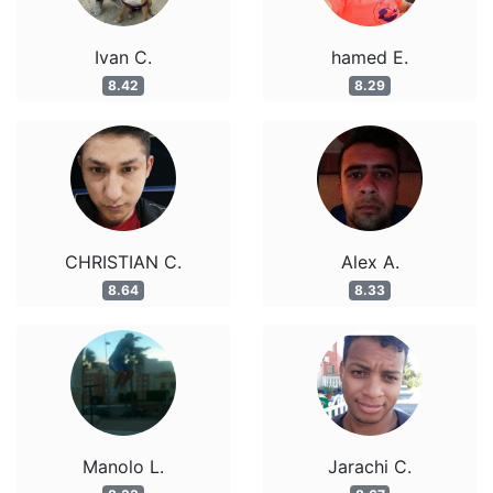
Ivan C.
hamed E.
8.42
8.29
CHRISTIAN C.
Alex A.
8.64
8.33
Manolo L.
Jarachi C.