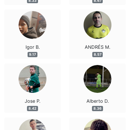
8.33
8.67
Igor B.
ANDRÉS M.
9.17
8.57
Jose P.
Alberto D.
8.42
8.36