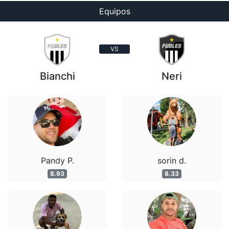
Equipos
VS
Bianchi
Neri
Pandy P.
sorin d.
8.93
8.33