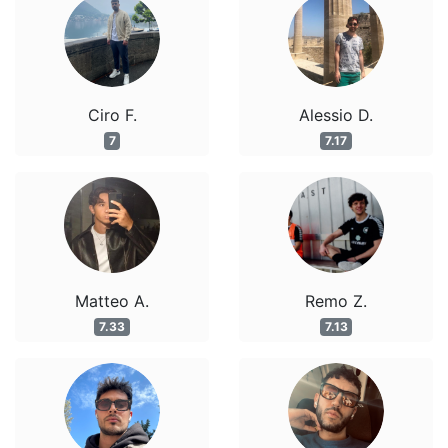
Ciro F.
Alessio D.
7
7.17
Matteo A.
Remo Z.
7.33
7.13