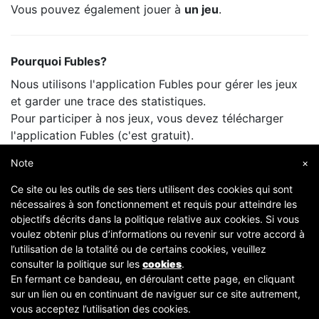
Vous pouvez également jouer à
un jeu
.
Pourquoi Fubles?
Nous utilisons l'application Fubles pour gérer les jeux
et garder une trace des statistiques.
Pour participer à nos jeux, vous devez télécharger
l'application Fubles (c'est gratuit).
Vous ne payez que le prix de la salle, comme lorsque
Note
×
vous jouez avec vos amis.
Ce site ou les outils de ses tiers utilisent des cookies qui sont
nécessaires à son fonctionnement et requis pour atteindre les
objectifs décrits dans la politique relative aux cookies. Si vous
voulez obtenir plus d’informations ou revenir sur votre accord à
l’utilisation de la totalité ou de certains cookies, veuillez
consulter la politique sur les
cookies
.
En fermant ce bandeau, en déroulant cette page, en cliquant
sur un lien ou en continuant de naviguer sur ce site autrement,
Copyright © 2007-2026 Fubles Srl, Via Disciplini 18, 20123 Milano - CF/P.IVA 06769730968 - Capitale
vous acceptez l’utilisation des cookies.
sociale €63.675,52 i.v. - Camera di commercio di Milano