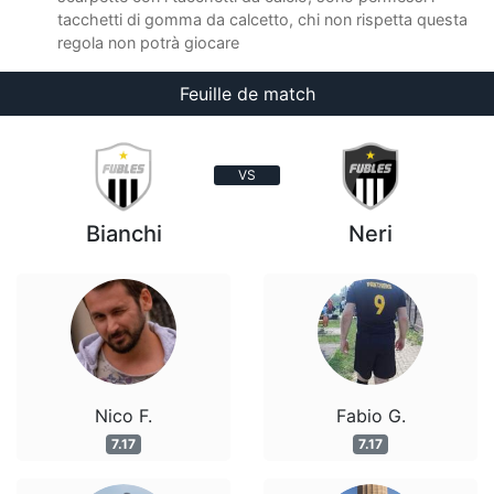
tacchetti di gomma da calcetto, chi non rispetta questa
regola non potrà giocare
Feuille de match
VS
Bianchi
Neri
Nico F.
Fabio G.
7.17
7.17