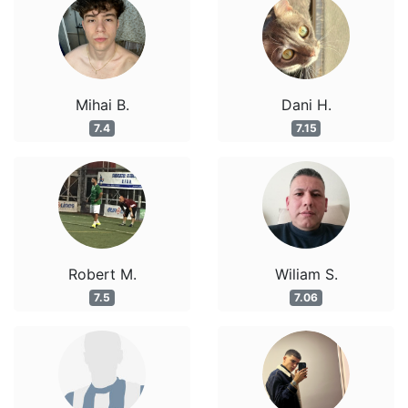
Mihai B.
Dani H.
7.4
7.15
Robert M.
Wiliam S.
7.5
7.06