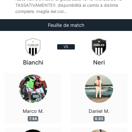
TASSATIVAMENTE!!. disponibilità ai cambi a distinte
complete. maglia del col...
Feuille de match
VS
Bianchi
Neri
Marco M.
Daniel M.
7.44
6.83