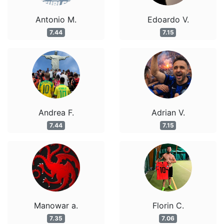
Antonio M.
Edoardo V.
7.44
7.15
Andrea F.
Adrian V.
7.44
7.15
Manowar a.
Florin C.
7.35
7.06