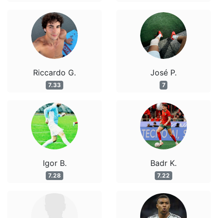
Riccardo G.
José P.
7.33
7
Igor B.
Badr K.
7.28
7.22