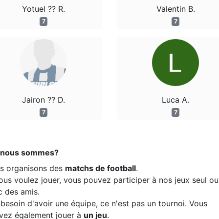
Yotuel ?? R.
Valentin B.
7
7
Jairon ?? D.
Luca A.
7
7
 nous sommes?
s organisons des
matchs de football
.
ous voulez jouer, vous pouvez participer à nos jeux seul ou
c des amis.
besoin d'avoir une équipe, ce n'est pas un tournoi. Vous
vez également jouer à
un jeu
.