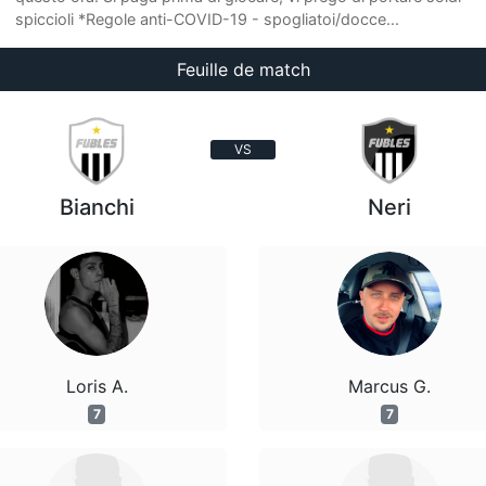
spiccioli *Regole anti-COVID-19 - spogliatoi/docce...
Feuille de match
VS
Bianchi
Neri
Loris A.
Marcus G.
7
7