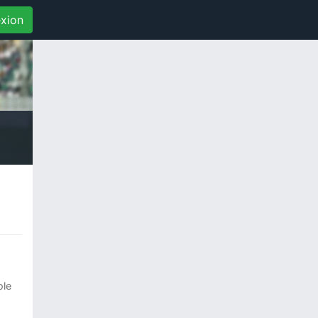
xion
ole