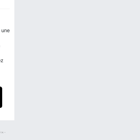
r une
n
ez
.v. -