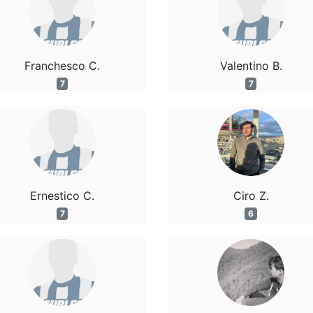
Franchesco C.
Valentino B.
7
7
Ernestico C.
Ciro Z.
7
6