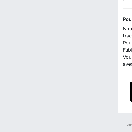
Pou
Nous
trac
Pour
Fubl
Vou
ave
Copy