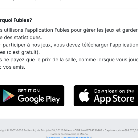
rquoi Fubles?
 utilisons l'application Fubles pour gérer les jeux et garde
e des statistiques.
 participer à nos jeux, vous devez télécharger l'applicatio
es (c'est gratuit).
s ne payez que le prix de la salle, comme lorsque vous jou
c vos amis.
right © 2007-2026 Fubles Srl, Via Disciplini 18, 20123 Milano - CF/P.IVA 06769730968 - Capitale sociale €63.675,52 i
Camera di commercio di Milano
[
Conditions
-
Protection des données
]