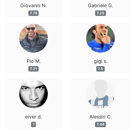
Giovanni N.
Gabriele G.
7.79
7.25
Pio M.
gigi s.
7.21
7.5
eiver d.
Alessio C.
7
7.44