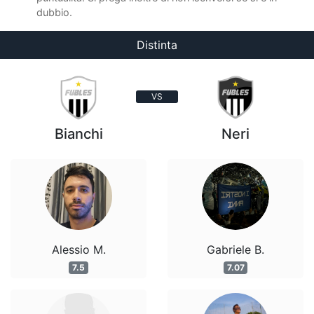
dubbio.
Distinta
VS
Bianchi
Neri
Alessio M.
Gabriele B.
7.5
7.07