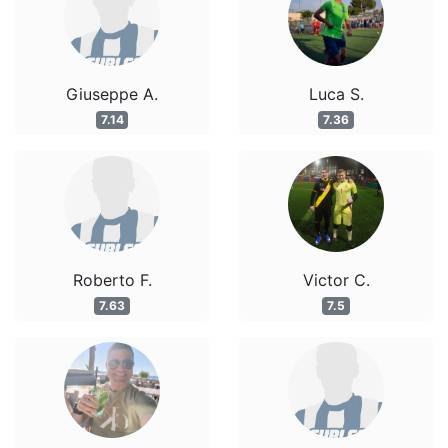
Giuseppe A.
Luca S.
7.14
7.36
Roberto F.
Victor C.
7.63
7.5