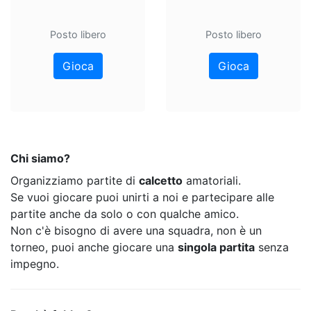
Posto libero
Posto libero
Gioca
Gioca
Chi siamo?
Organizziamo partite di
calcetto
amatoriali.
Se vuoi giocare puoi unirti a noi e partecipare alle
partite anche da solo o con qualche amico.
Non c'è bisogno di avere una squadra, non è un
torneo, puoi anche giocare una
singola partita
senza
impegno.