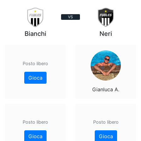
VS
Bianchi
Neri
Posto libero
Gioca
Gianluca A.
Posto libero
Posto libero
Gioca
Gioca