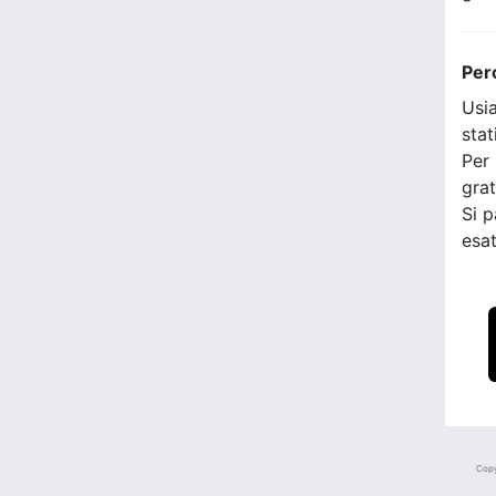
Per
Usia
stat
Per 
grat
Si p
esat
Copy