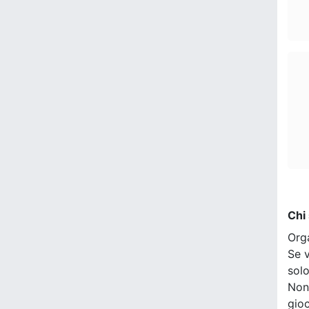
Chi
Org
Se v
sol
Non
gio