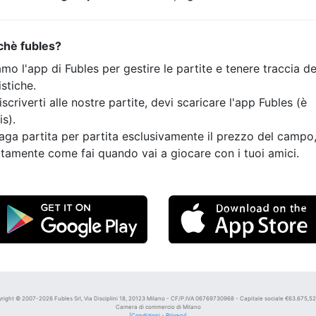
chè fubles?
mo l'app di Fubles per gestire le partite e tenere traccia de
istiche.
iscriverti alle nostre partite, devi scaricare l'app Fubles (è
is).
aga partita per partita esclusivamente il prezzo del campo
tamente come fai quando vai a giocare con i tuoi amici.
right © 2007-2026 Fubles Srl, Via Disciplini 18, 20123 Milano - CF/P.IVA 06769730968 - Capitale sociale €63.675,52 i
Camera di commercio di Milano
[
Condizioni
-
Privacy
]