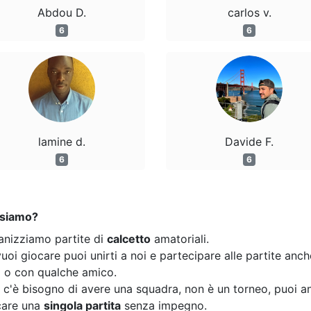
Abdou D.
carlos v.
6
6
lamine d.
Davide F.
6
6
 siamo?
anizziamo partite di
calcetto
amatoriali.
uoi giocare puoi unirti a noi e partecipare alle partite anc
o o con qualche amico.
 c'è bisogno di avere una squadra, non è un torneo, puoi a
care una
singola partita
senza impegno.