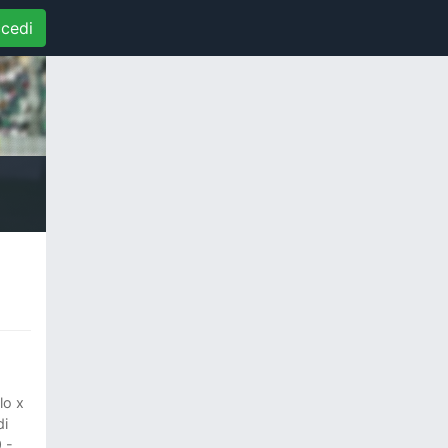
cedi
lo x
di
 -