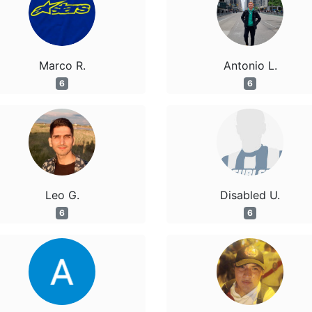
Marco R.
Antonio L.
6
6
Leo G.
Disabled U.
6
6