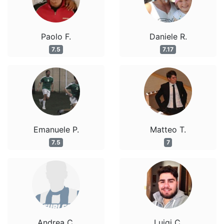
Paolo F.
Daniele R.
7.5
7.17
Emanuele P.
Matteo T.
7.5
7
Andrea C.
Luigi C.