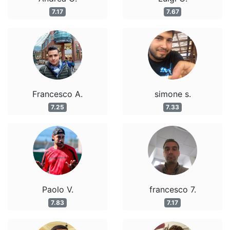
7.17
7.67
Francesco A.
simone s.
7.25
7.33
Paolo V.
francesco 7.
7.83
7.17