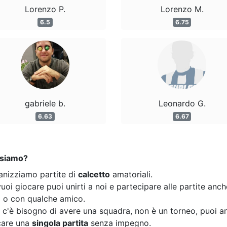
Lorenzo P.
Lorenzo M.
6.5
6.75
gabriele b.
Leonardo G.
6.63
6.67
 siamo?
anizziamo partite di
calcetto
amatoriali.
uoi giocare puoi unirti a noi e partecipare alle partite anc
o o con qualche amico.
 c'è bisogno di avere una squadra, non è un torneo, puoi a
care una
singola partita
senza impegno.