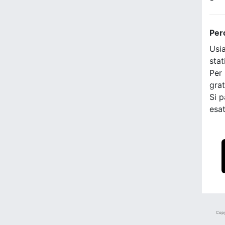
Per
Usia
stat
Per 
grat
Si p
esat
Copy