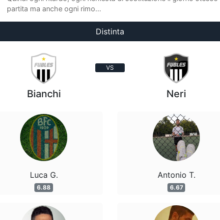
partita ma anche ogni rimo...
Distinta
VS
Bianchi
Neri
Luca G.
Antonio T.
6.88
6.67