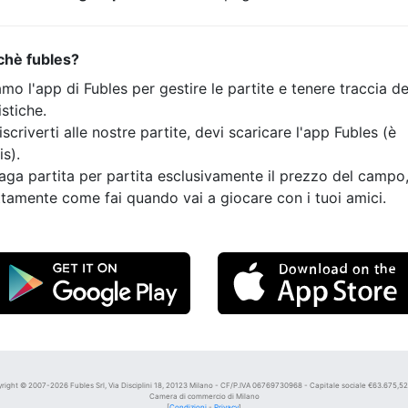
chè fubles?
mo l'app di Fubles per gestire le partite e tenere traccia de
istiche.
iscriverti alle nostre partite, devi scaricare l'app Fubles (è
is).
aga partita per partita esclusivamente il prezzo del campo
tamente come fai quando vai a giocare con i tuoi amici.
right © 2007-2026 Fubles Srl, Via Disciplini 18, 20123 Milano - CF/P.IVA 06769730968 - Capitale sociale €63.675,52 i
Camera di commercio di Milano
[
Condizioni
-
Privacy
]