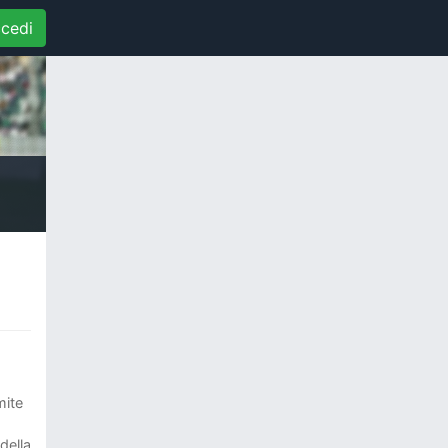
cedi
mite
della