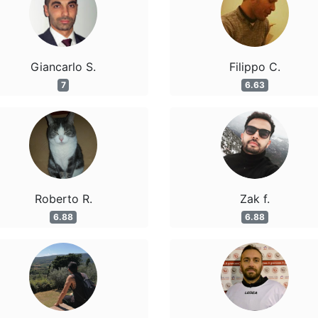
Giancarlo S.
Filippo C.
7
6.63
Roberto R.
Zak f.
6.88
6.88