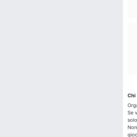
Chi
Org
Se v
sol
Non
gio