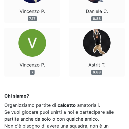
Vincenzo P.
Daniele C.
7.17
6.88
Vincenzo P.
Astrit T.
7
6.88
Chi siamo?
Organizziamo partite di
calcetto
amatoriali.
Se vuoi giocare puoi unirti a noi e partecipare alle
partite anche da solo o con qualche amico.
Non c'è bisogno di avere una squadra, non è un