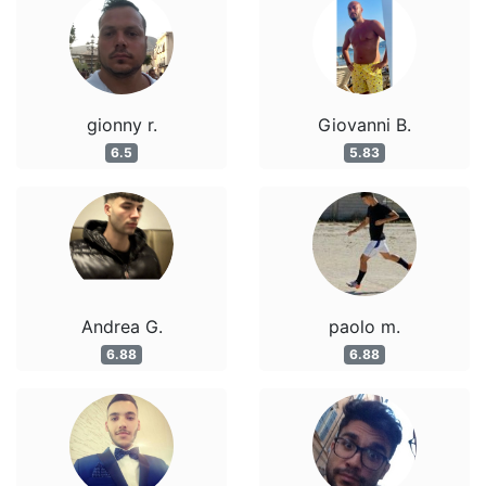
gionny r.
Giovanni B.
6.5
5.83
Andrea G.
paolo m.
6.88
6.88