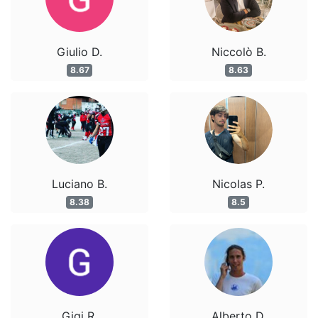
Giulio D.
Niccolò B.
8.67
8.63
Luciano B.
Nicolas P.
8.38
8.5
Gigi R.
Alberto D.