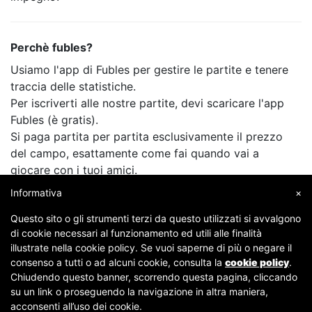
Perchè fubles?
Usiamo l'app di Fubles per gestire le partite e tenere
traccia delle statistiche.
Per iscriverti alle nostre partite, devi scaricare l'app
Fubles (è gratis).
Si paga partita per partita esclusivamente il prezzo
del campo, esattamente come fai quando vai a
giocare con i tuoi amici.
Informativa
×
Questo sito o gli strumenti terzi da questo utilizzati si avvalgono
di cookie necessari al funzionamento ed utili alle finalità
illustrate nella cookie policy. Se vuoi saperne di più o negare il
consenso a tutti o ad alcuni cookie, consulta la
cookie policy
.
Chiudendo questo banner, scorrendo questa pagina, cliccando
su un link o proseguendo la navigazione in altra maniera,
Copyright © 2007-2026 Fubles Srl, Via Disciplini 18, 20123 Milano - CF/P.IVA 06769730968 - Capitale
acconsenti all’uso dei cookie.
sociale €63.675,52 i.v. - Camera di commercio di Milano