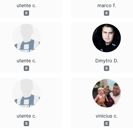
utente c.
marco f.
6
6
utente c.
Dmytro D.
6
6
utente c.
vinicius c.
6
6