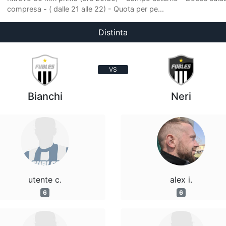
compresa - ( dalle 21 alle 22) - Quota per pe...
Distinta
VS
Bianchi
Neri
utente c.
alex i.
6
6