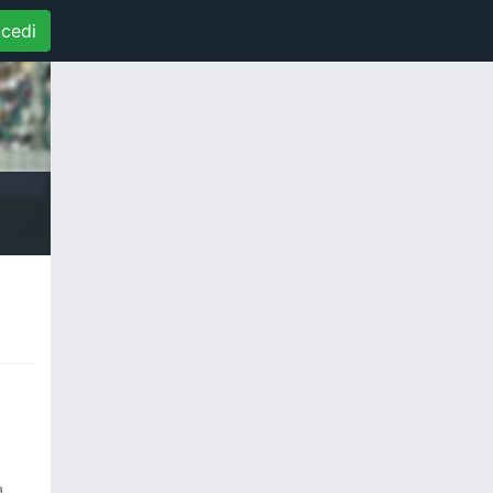
cedi
9
a