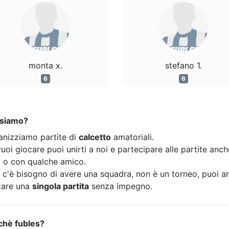
monta x.
stefano 1.
6
6
 siamo?
anizziamo partite di
calcetto
amatoriali.
uoi giocare puoi unirti a noi e partecipare alle partite anc
o o con qualche amico.
 c'è bisogno di avere una squadra, non è un torneo, puoi a
care una
singola partita
senza impegno.
chè fubles?