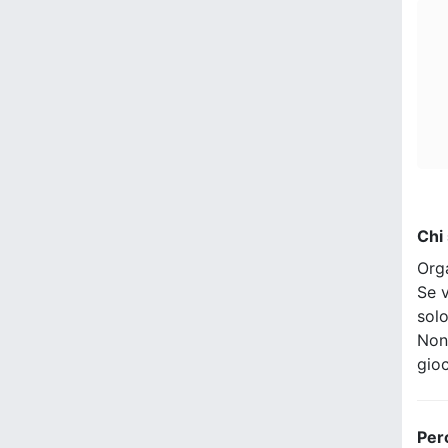
Chi
Org
Se v
sol
Non
gio
Per