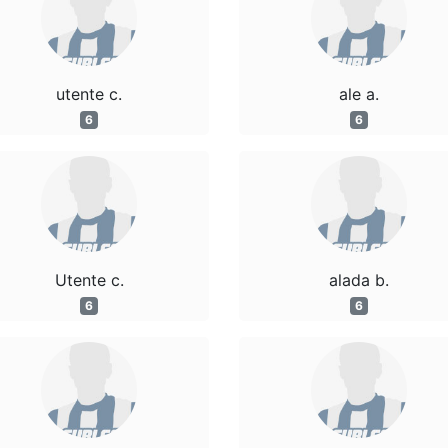
utente c.
ale a.
6
6
Utente c.
alada b.
6
6