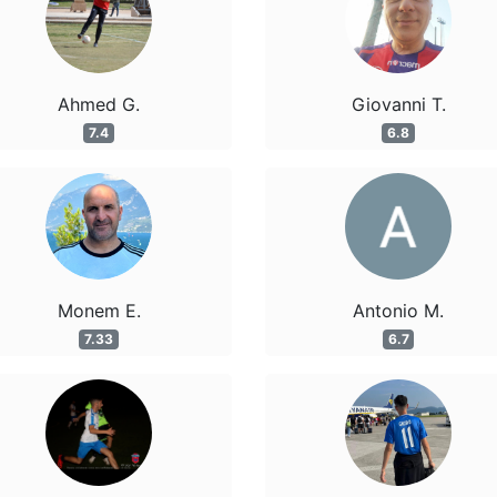
Ahmed G.
Giovanni T.
7.4
6.8
Monem E.
Antonio M.
7.33
6.7