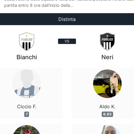
partita entro 8 ore dall'inizio della...
Distinta
VS
Bianchi
Neri
Ciccio F.
Aldo K.
7
6.83