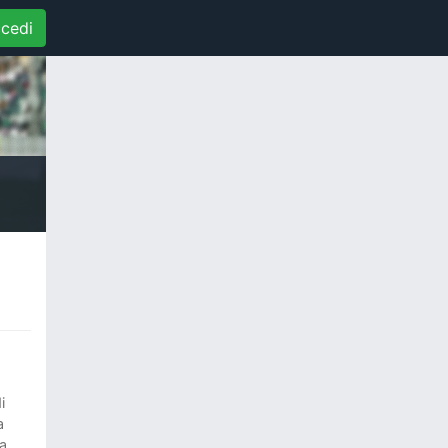
cedi
i
a
la