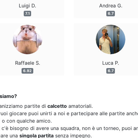
Luigi D.
Andrea G.
7.1
6.7
Raffaele S.
Luca P.
6.92
6.7
 siamo?
anizziamo partite di
calcetto
amatoriali.
uoi giocare puoi unirti a noi e partecipare alle partite anc
o o con qualche amico.
 c'è bisogno di avere una squadra, non è un torneo, puoi a
care una
singola partita
senza impegno.