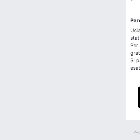
Per
Usia
stat
Per 
grat
Si p
esat
Copy