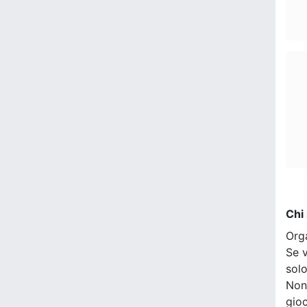
Chi
Org
Se v
sol
Non
gio