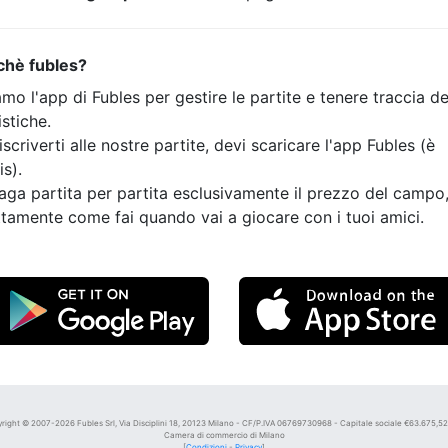
chè fubles?
mo l'app di Fubles per gestire le partite e tenere traccia de
istiche.
iscriverti alle nostre partite, devi scaricare l'app Fubles (è
is).
aga partita per partita esclusivamente il prezzo del campo
tamente come fai quando vai a giocare con i tuoi amici.
right © 2007-2026 Fubles Srl, Via Disciplini 18, 20123 Milano - CF/P.IVA 06769730968 - Capitale sociale €63.675,52 i
Camera di commercio di Milano
[
Condizioni
-
Privacy
]