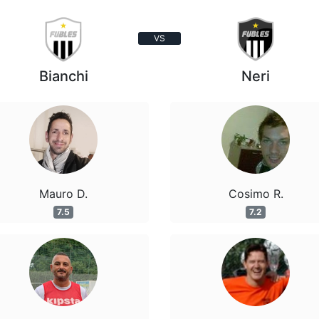
VS
Bianchi
Neri
Mauro D.
Cosimo R.
7.5
7.2