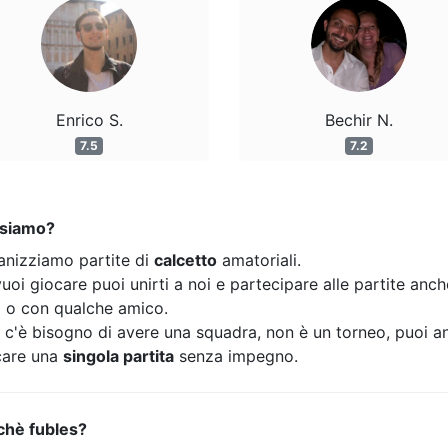
Enrico S.
Bechir N.
7.5
7.2
 siamo?
anizziamo partite di
calcetto
amatoriali.
uoi giocare puoi unirti a noi e partecipare alle partite anc
o o con qualche amico.
 c'è bisogno di avere una squadra, non è un torneo, puoi a
care una
singola partita
senza impegno.
chè fubles?