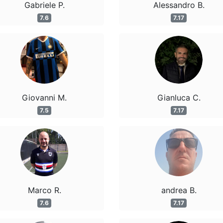
Gabriele P.
Alessandro B.
7.6
7.17
Giovanni M.
Gianluca C.
7.5
7.17
Marco R.
andrea B.
7.6
7.17