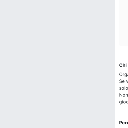
Chi
Org
Se v
sol
Non
gio
Per