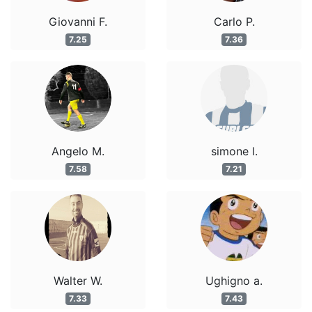
Giovanni F.
Carlo P.
7.25
7.36
Angelo M.
simone l.
7.58
7.21
Walter W.
Ughigno a.
7.33
7.43