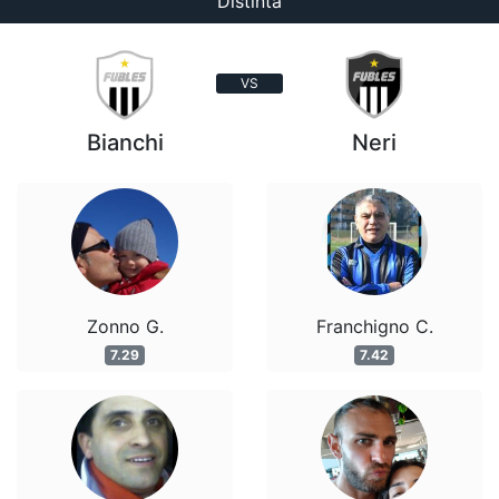
Distinta
VS
Bianchi
Neri
Zonno G.
Franchigno C.
7.29
7.42