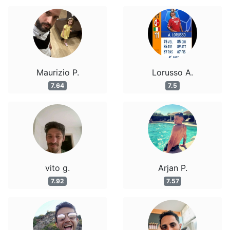
Maurizio P.
Lorusso A.
7.64
7.5
vito g.
Arjan P.
7.92
7.57