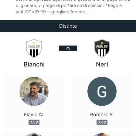
di giocare, vi prego di portare soldi spiccioli *Regole
anti-COVID-19 - spogliatoi/docce...
Distinta
VS
Bianchi
Neri
Flavio N.
Bomber S.
7.58
7.43