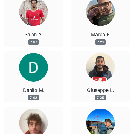
Salah A.
Marco F.
7.67
7.21
Danilo M.
Giuseppe L.
7.42
7.25