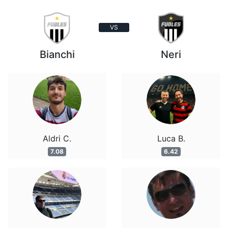
VS
Bianchi
Neri
Aldri C.
Luca B.
7.08
6.42