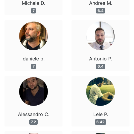
Michele D.
Andrea M.
7
6.4
daniele p.
Antonio P.
7
6.4
Alessandro C.
Lele P.
7.2
6.42