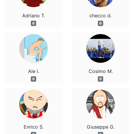
Adriano T.
checco d.
6
6
Ale I.
Cosimo M.
6
6
Enrico S.
Giuseppe G.