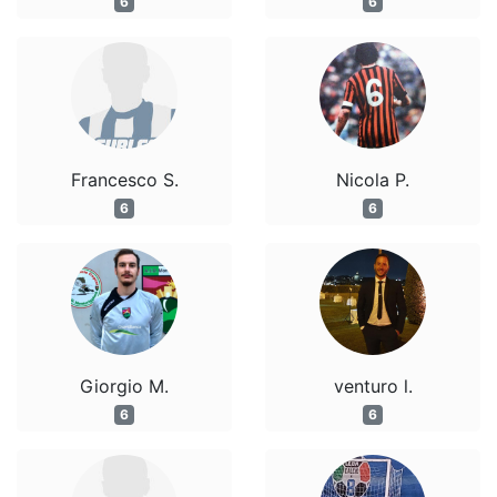
6
6
Francesco S.
Nicola P.
6
6
Giorgio M.
venturo l.
6
6