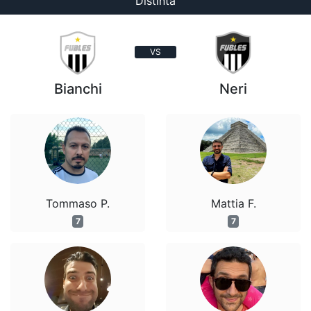
Distinta
VS
Bianchi
Neri
Tommaso P.
Mattia F.
7
7