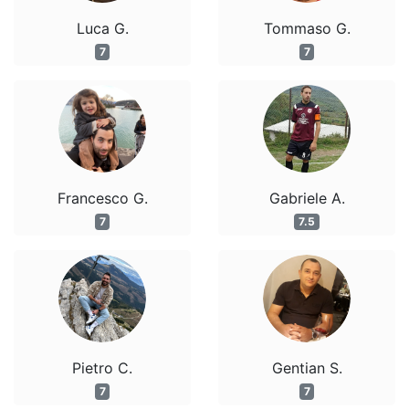
Luca G.
Tommaso G.
7
7
Francesco G.
Gabriele A.
7
7.5
Pietro C.
Gentian S.
7
7