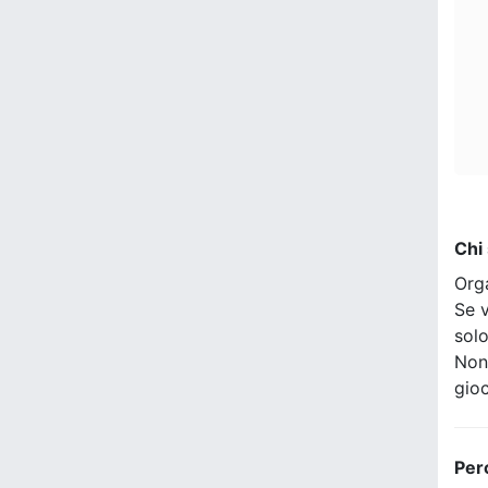
Chi
Org
Se v
sol
Non
gio
Per