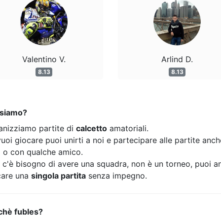
Valentino V.
Arlind D.
8.13
8.13
 siamo?
anizziamo partite di
calcetto
amatoriali.
uoi giocare puoi unirti a noi e partecipare alle partite anc
o o con qualche amico.
 c'è bisogno di avere una squadra, non è un torneo, puoi a
care una
singola partita
senza impegno.
chè fubles?