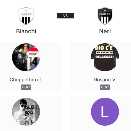
VS
Bianchi
Neri
Choppettaro 1.
Rosario V.
8.67
8.67