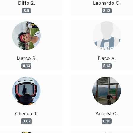
Diffo 2.
Leonardo C.
8.5
8.13
Marco R.
Flaco A.
8.13
8.13
Checco T.
Andrea C.
8.67
8.13