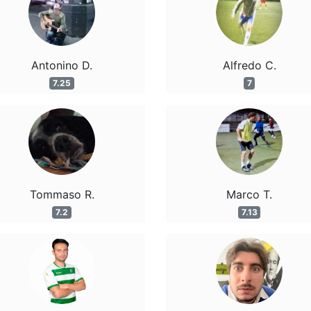
Antonino D.
Alfredo C.
7.25
7
Tommaso R.
Marco T.
7.2
7.13