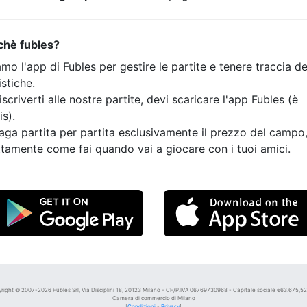
chè fubles?
mo l'app di Fubles per gestire le partite e tenere traccia de
istiche.
iscriverti alle nostre partite, devi scaricare l'app Fubles (è
is).
aga partita per partita esclusivamente il prezzo del campo
tamente come fai quando vai a giocare con i tuoi amici.
right © 2007-2026 Fubles Srl, Via Disciplini 18, 20123 Milano - CF/P.IVA 06769730968 - Capitale sociale €63.675,52 i
Camera di commercio di Milano
[
Condizioni
-
Privacy
]