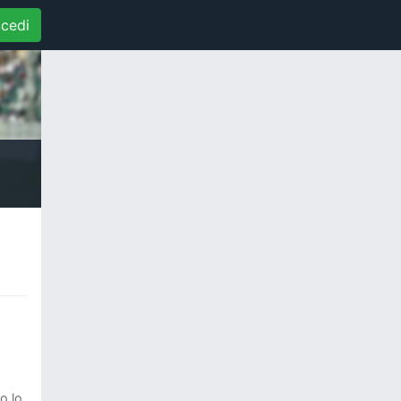
cedi
o lo