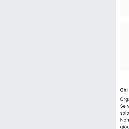
Chi
Org
Se v
sol
Non
gio