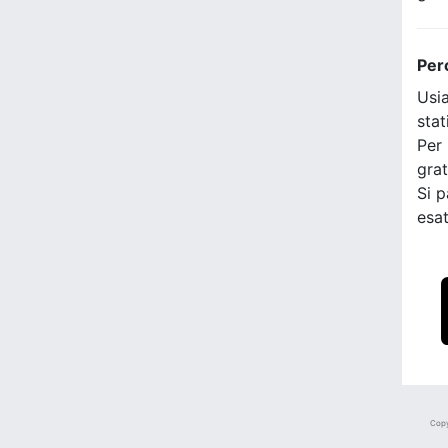
Per
Usia
stat
Per 
grat
Si p
esat
Copy