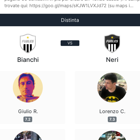
trovate qui: https://goo.gl/maps/sKJW1LVXJd72 (su maps i...
Distinta
VS
Bianchi
Neri
Giulio R.
Lorenzo C.
7.2
7.3