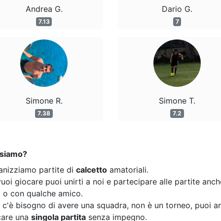
Andrea G.
Dario G.
7.13
7
Simone R.
Simone T.
7.38
7.2
 siamo?
anizziamo partite di
calcetto
amatoriali.
uoi giocare puoi unirti a noi e partecipare alle partite anc
o o con qualche amico.
 c'è bisogno di avere una squadra, non è un torneo, puoi a
care una
singola partita
senza impegno.