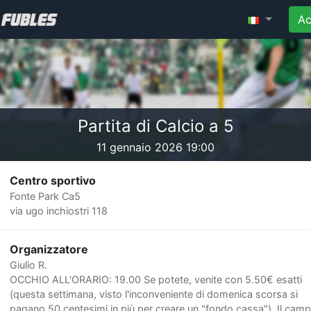
Ac
Partita di Calcio a 5
11 gennaio 2026 19:00
Centro sportivo
Fonte Park Ca5
via ugo inchiostri 118
Organizzatore
Giulio R.
OCCHIO ALL'ORARIO: 19.00 Se potete, venite con 5.50€ esatti
(questa settimana, visto l'inconveniente di domenica scorsa si
pagano 50 centesimi in più per creare un "fondo cassa"). Il camp