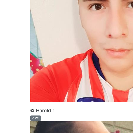
⚽ Harold 1.
7.25