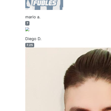
mario a.
7
Diego D.
7.25