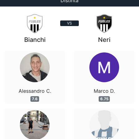
Distinta
VS
Bianchi
Neri
Alessandro C.
Marco D.
7.6
6.75