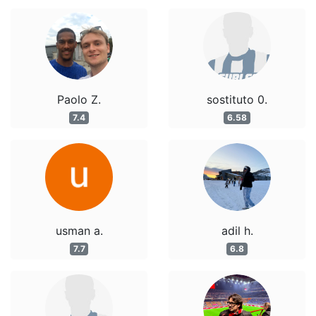
Paolo Z.
sostituto 0.
7.4
6.58
usman a.
adil h.
7.7
6.8