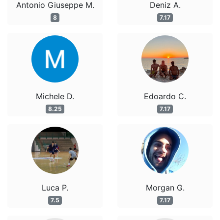
Antonio Giuseppe M.
Deniz A.
8
7.17
Michele D.
Edoardo C.
8.25
7.17
Luca P.
Morgan G.
7.5
7.17