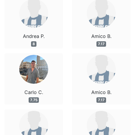
Andrea P.
Amico B.
8
7.17
Carlo C.
Amico B.
7.75
7.17