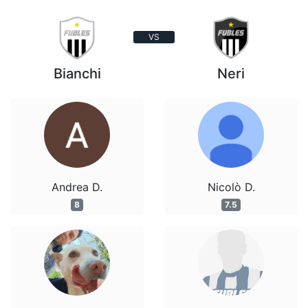
VS
Bianchi
Neri
Andrea D.
Nicolò D.
8
7.5