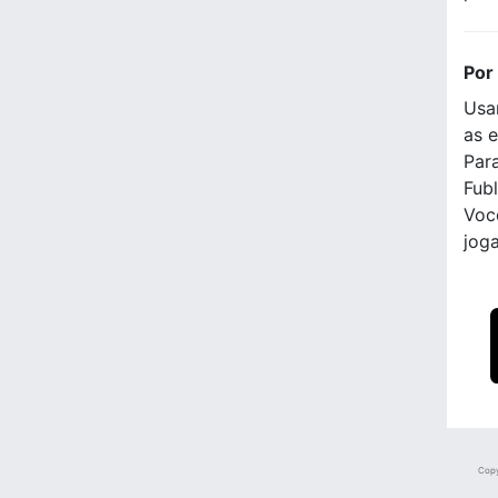
Por
Usa
as e
Para
Fubl
Voc
jog
Copy