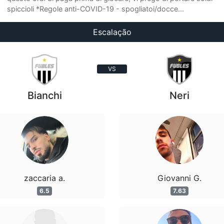
spiccioli *Regole anti-COVID-19 - spogliatoi/docce...
Escalação
VS
Bianchi
Neri
zaccaria a.
Giovanni G.
6.5
7.63