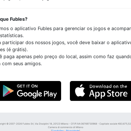
 que Fubles?
mos o aplicativo Fubles para gerenciar os jogos e acompa
statísticas.
 participar dos nossos jogos, você deve baixar o aplicativ
es (é grátis).
ê paga apenas pelo preço do local, assim como faz quand
a com seus amigos.
right © 2007-2026 Fubles Srl, Via Disciplini 18, 20123 Milano - CF/P.IVA 06769730968 - Capitale sociale €63.675,52 i
Camera di commercio di Milano
[
Condições
-
Privacidade
]