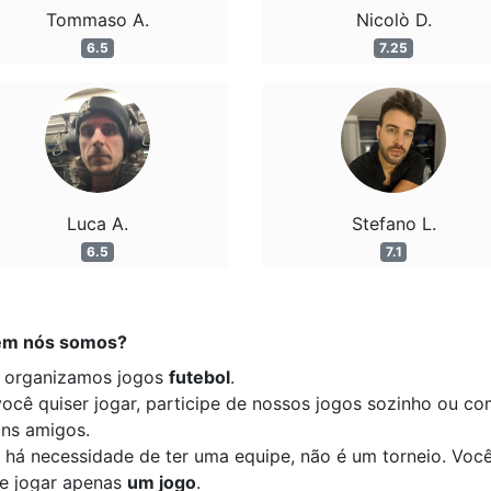
Tommaso A.
Nicolò D.
6.5
7.25
Luca A.
Stefano L.
6.5
7.1
m nós somos?
 organizamos jogos
futebol
.
você quiser jogar, participe de nossos jogos sozinho ou c
uns amigos.
 há necessidade de ter uma equipe, não é um torneio. Voc
e jogar apenas
um jogo
.