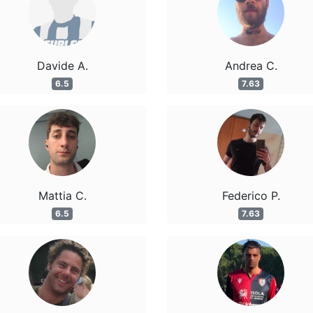
Davide A.
Andrea C.
6.5
7.63
Mattia C.
Federico P.
6.5
7.63