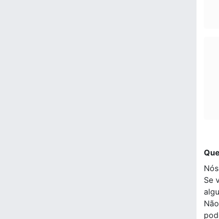
Que
Nós
Se 
alg
Não
pod