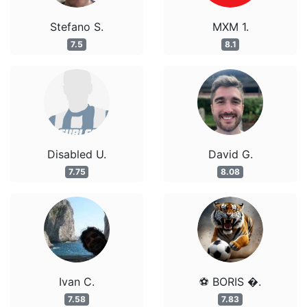
Stefano S.
MXM 1.
7.5
8.1
Disabled U.
David G.
7.75
8.08
Ivan C.
⚽️ BORIS �.
7.58
7.83