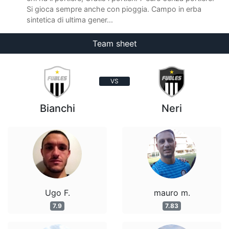
Si gioca sempre anche con pioggia. Campo in erba
sintetica di ultima gener...
Team sheet
VS
Bianchi
Neri
Ugo F.
mauro m.
7.9
7.83