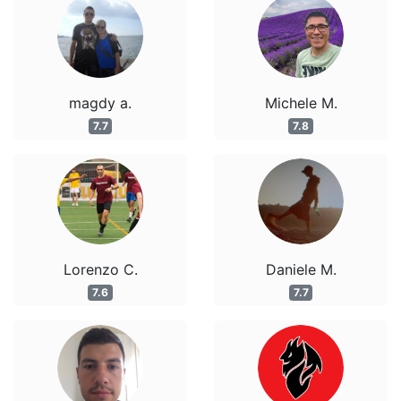
magdy a.
Michele M.
7.7
7.8
Lorenzo C.
Daniele M.
7.6
7.7