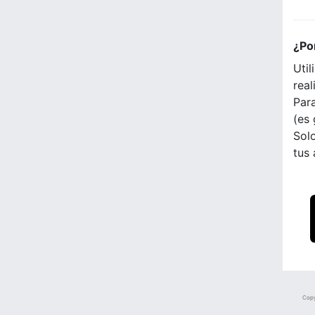
¿Po
Util
real
Para
(es 
Solo
tus
Copy