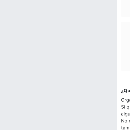
¿Qu
Org
Si q
alg
No 
tam