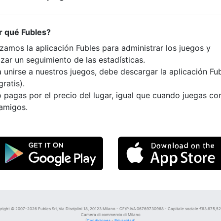
r qué Fubles?
izamos la aplicación Fubles para administrar los juegos y
izar un seguimiento de las estadísticas.
 unirse a nuestros juegos, debe descargar la aplicación Fu
gratis).
 pagas por el precio del lugar, igual que cuando juegas co
 amigos.
right © 2007-2026 Fubles Srl, Via Disciplini 18, 20123 Milano - CF/P.IVA 06769730968 - Capitale sociale €63.675,52 i
Camera di commercio di Milano
[
Condiciones
-
Privacidad
]