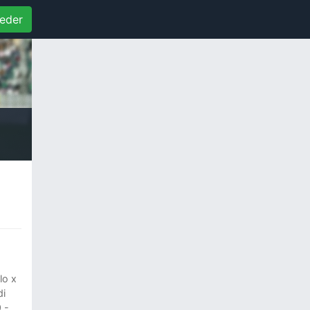
eder
lo x
di
 -