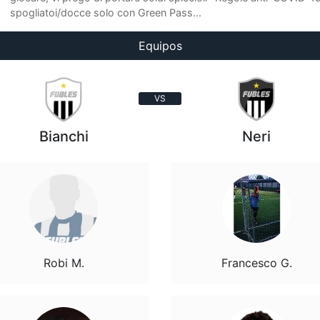
spogliatoi/docce solo con Green Pass...
Equipos
VS
Bianchi
Neri
Robi M.
Francesco G.