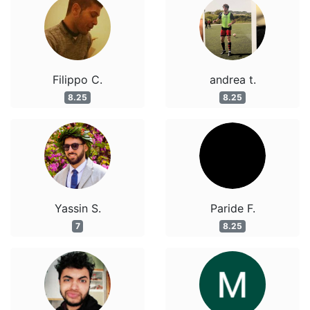
Filippo C.
andrea t.
8.25
8.25
Yassin S.
Paride F.
7
8.25