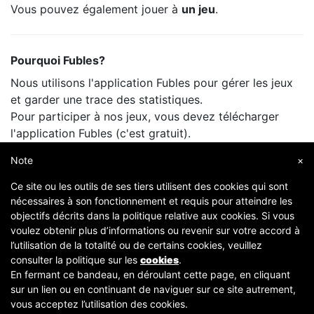
Vous pouvez également jouer à
un jeu
.
Pourquoi Fubles?
Nous utilisons l'application Fubles pour gérer les jeux
et garder une trace des statistiques.
Pour participer à nos jeux, vous devez télécharger
l'application Fubles (c'est gratuit).
Vous ne payez que le prix de la salle, comme lorsque
Note
×
vous jouez avec vos amis.
Ce site ou les outils de ses tiers utilisent des cookies qui sont
nécessaires à son fonctionnement et requis pour atteindre les
objectifs décrits dans la politique relative aux cookies. Si vous
voulez obtenir plus d’informations ou revenir sur votre accord à
l’utilisation de la totalité ou de certains cookies, veuillez
consulter la politique sur les
cookies
.
En fermant ce bandeau, en déroulant cette page, en cliquant
sur un lien ou en continuant de naviguer sur ce site autrement,
Copyright © 2007-2026 Fubles Srl, Via Disciplini 18, 20123 Milano - CF/P.IVA 06769730968 - Capitale
vous acceptez l’utilisation des cookies.
sociale €63.675,52 i.v. - Camera di commercio di Milano