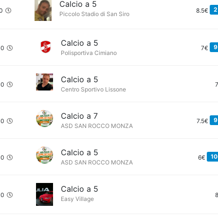
Calcio a 5
2
0
8.5€
Piccolo Stadio di San Siro
Calcio a 5
9
00
7€
Polisportiva Cimiano
Calcio a 5
00
Centro Sportivo Lissone
Calcio a 7
9
00
7.5€
ASD SAN ROCCO MONZA
Calcio a 5
10
00
6€
ASD SAN ROCCO MONZA
Calcio a 5
30
Easy Village