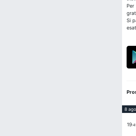
Per 
grat
Si p
esat
Pro
8 ag
19
:4