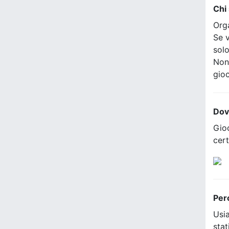
Chi
Org
Se v
sol
Non
gio
Dov
Gioc
cer
Per
Usia
stat