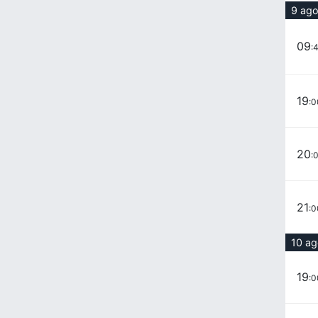
9 ag
09
:
19
:0
20
:
21
:0
10 a
19
:0