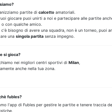
 siamo?
anizziamo partite di
calcetto
amatoriali.
uoi giocare puoi unirti a noi e partecipare alle partite anc
o o con qualche amico.
 c'è bisogno di avere una squadra, non è un torneo, puoi a
care una
singola partita
senza impegno.
e si gioca?
hiamo nei migliori centri sportivi di
Milan
,
tamente anche nella tua zona.
chè fubles?
mo l'app di Fubles per gestire le partite e tenere traccia de
istiche.