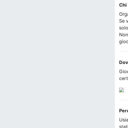
Chi
Org
Se v
sol
Non
gio
Dov
Gioc
cer
Per
Usia
stat