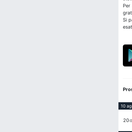
Per 
grat
Si p
esat
Pro
10 a
20
: