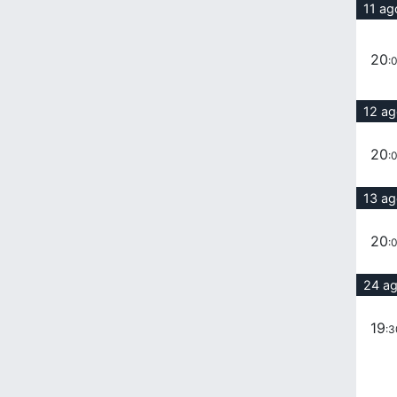
11 ag
20
:
12 a
20
:
13 a
20
:
24 a
19
:3