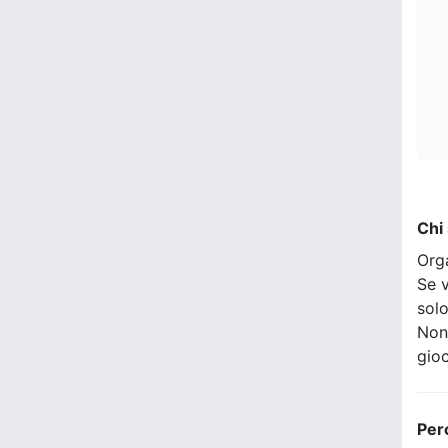
Chi
Org
Se v
sol
Non
gio
Per