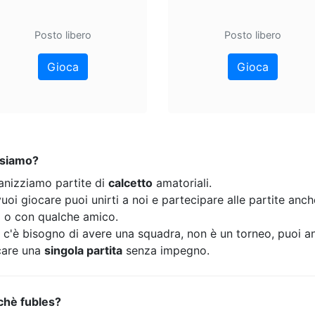
Posto libero
Posto libero
Gioca
Gioca
 siamo?
anizziamo partite di
calcetto
amatoriali.
uoi giocare puoi unirti a noi e partecipare alle partite anc
o o con qualche amico.
 c'è bisogno di avere una squadra, non è un torneo, puoi a
care una
singola partita
senza impegno.
chè fubles?