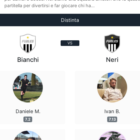
partitella per divertirsi e far giocare chi ha...
Distinta
VS
Bianchi
Neri
Daniele M.
Ivan B.
7.2
7.13