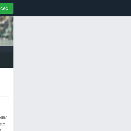
cedi
lità
etc
a