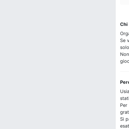
Chi
Org
Se v
sol
Non
gio
Per
Usia
stat
Per 
grat
Si p
esat