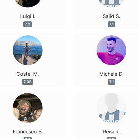
Luigi I.
Sajid S.
7.2
7.1
Costel M.
Michele D.
7.38
7.1
Francesco B.
Reisi R.