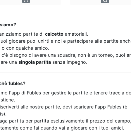
7.7
7.2
 siamo?
anizziamo partite di
calcetto
amatoriali.
uoi giocare puoi unirti a noi e partecipare alle partite anc
o o con qualche amico.
 c'è bisogno di avere una squadra, non è un torneo, puoi a
care una
singola partita
senza impegno.
chè fubles?
mo l'app di Fubles per gestire le partite e tenere traccia de
istiche.
iscriverti alle nostre partite, devi scaricare l'app Fubles (è
is).
aga partita per partita esclusivamente il prezzo del campo
tamente come fai quando vai a giocare con i tuoi amici.