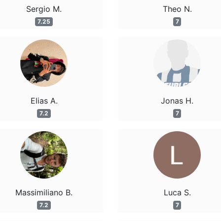
Sergio M.
Theo N.
7.25
7
Elias A.
Jonas H.
7.2
7
Massimiliano B.
Luca S.
7.2
7