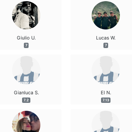
Giulio U.
Lucas W.
7
7
Gianluca S.
El N.
7.2
7.13