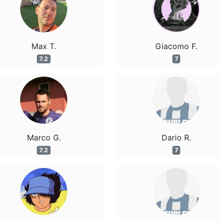
Max T.
Giacomo F.
7.2
7
Marco G.
Dario R.
7.2
7